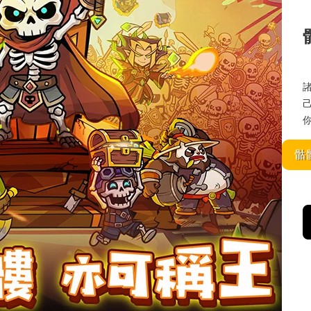
己的
你
骷