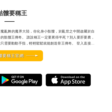
骷髏要稱王
諸魔亂舞的魔界大陸，你化身小骷髏，於亂世之中開啟屬於自
骷髏王傳奇。 誰說稱王一定要累得半死？別人要肝要農，
只需要動動手指，輕輕鬆鬆就能創造骨王傳奇。 登入直接送
10,000 抽，骨碌骨碌隨便抽，每個骨頭都是最強「骨力軍團」
髏要稱王官網